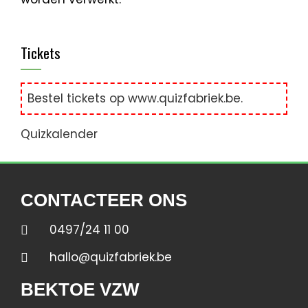
Tickets
Bestel tickets op
www.quizfabriek.be
.
Quizkalender
CONTACTEER ONS
0497/24 11 00
hallo@quizfabriek.be
BEKTOE VZW